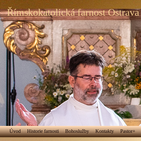
Římskokatolická farnost Ostrava
Úvod
Historie farnosti
Bohoslužby
Kontakty
Pastor+